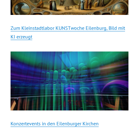
Zum Kleinstadtlabor KUNST
w
oche Eilenburg, Bild mit
KI erzeugt
Konzertevents in den Eilenburger Kirchen