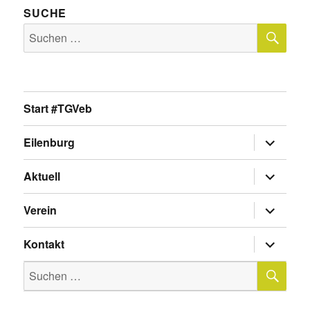
SUCHE
SU
Suche
nach:
Start #TGVeb
Untermen
Eilenburg
anzeigen
Untermen
Aktuell
anzeigen
Untermen
Verein
anzeigen
Untermen
Kontakt
anzeigen
SU
Suche
nach: