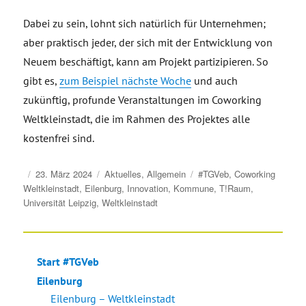
Dabei zu sein, lohnt sich natürlich für Unternehmen;
aber praktisch jeder, der sich mit der Entwicklung von
Neuem beschäftigt, kann am Projekt partizipieren. So
gibt es,
zum Beispiel nächste Woche
und auch
zukünftig, profunde Veranstaltungen im Coworking
Weltkleinstadt, die im Rahmen des Projektes alle
kostenfrei sind.
Veröffentlicht
Kategorien
Schlagwörter
23. März 2024
Aktuelles
,
Allgemein
#TGVeb
,
Coworking
am
Weltkleinstadt
,
Eilenburg
,
Innovation
,
Kommune
,
T!Raum
,
Universität Leipzig
,
Weltkleinstadt
Start #TGVeb
Eilenburg
Eilenburg – Weltkleinstadt