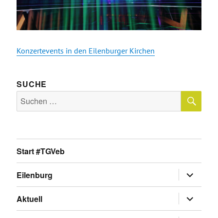
Konzertevents in den Eilenburger Kirchen
SUCHE
SU
Suche
nach:
Start #TGVeb
Untermen
Eilenburg
anzeigen
Untermen
Aktuell
anzeigen