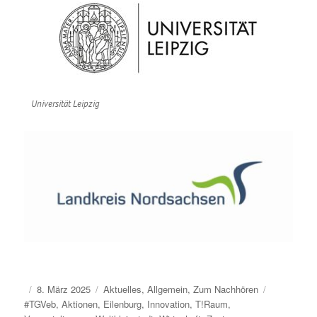
Universität Leipzig
Veröffentlicht
Kategorien
Schlagwört
8. März 2025
Aktuelles
,
Allgemein
,
Zum Nachhören
am
#TGVeb
,
Aktionen
,
Eilenburg
,
Innovation
,
T!Raum
,