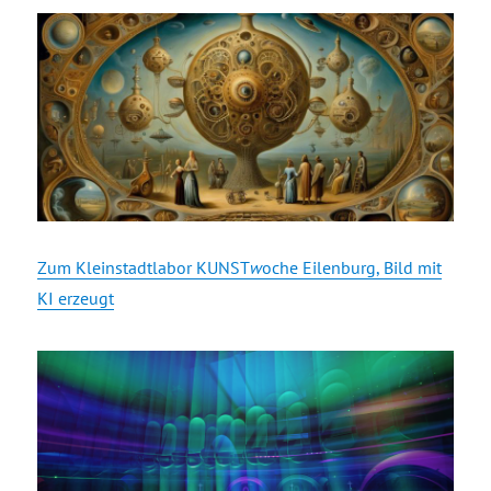
Zum Kleinstadtlabor KUNST
w
oche Eilenburg, Bild mit
KI erzeugt