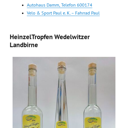
Autohaus Damm, Telefon 600174
Velo & Sport Paul e. K. – Fahrrad Paul
HeinzelTropfen Wedelwitzer
Landbirne