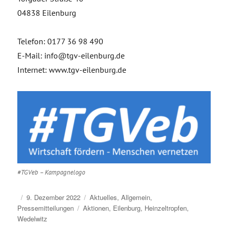
04838 Eilenburg
Telefon: 0177 36 98 490
E-Mail: info@tgv-eilenburg.de
Internet: www.tgv-eilenburg.de
#TGVeb – Kampagnelogo
Veröffentlicht
Kategorien
9. Dezember 2022
Aktuelles
,
Allgemein
,
am
Schlagwörter
Pressemitteilungen
Aktionen
,
Eilenburg
,
Heinzeltropfen
,
Wedelwitz