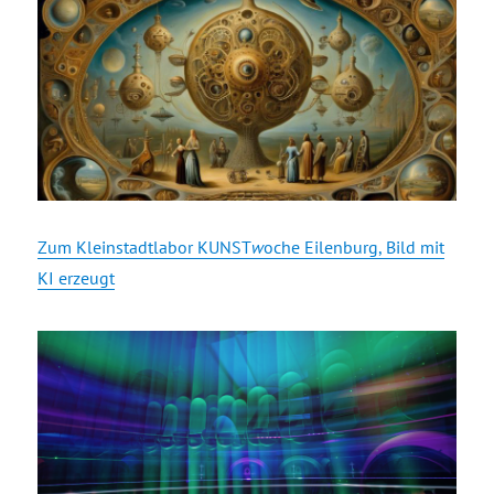
Zum Kleinstadtlabor KUNST
w
oche Eilenburg, Bild mit
KI erzeugt