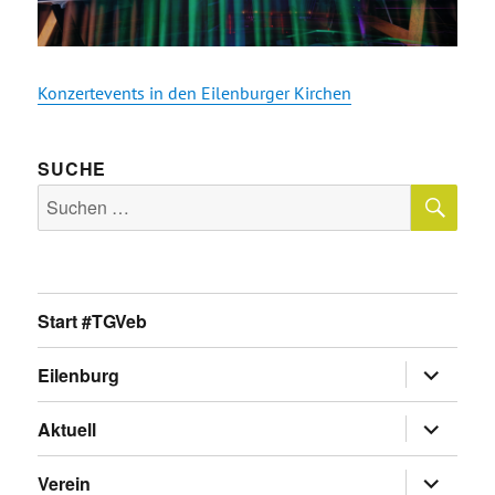
Konzertevents in den Eilenburger Kirchen
SUCHE
SU
Suche
nach:
Start #TGVeb
Untermen
Eilenburg
anzeigen
Untermen
Aktuell
anzeigen
Untermen
Verein
anzeigen