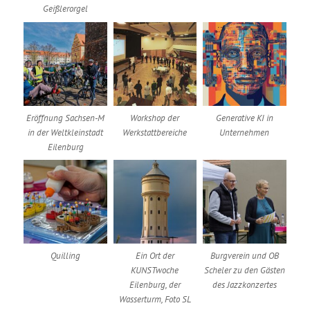
Geißlerorgel
Eröffnung Sachsen-M
Workshop der
Generative KI in
in der Weltkleinstadt
Werkstattbereiche
Unternehmen
Eilenburg
Quilling
Ein Ort der
Burgverein und OB
KUNSTwoche
Scheler zu den Gästen
Eilenburg, der
des Jazzkonzertes
Wasserturm, Foto SL