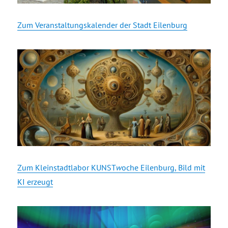
Zum Veranstaltungskalender der Stadt Eilenburg
Zum Kleinstadtlabor KUNST
w
oche Eilenburg, Bild mit
KI erzeugt