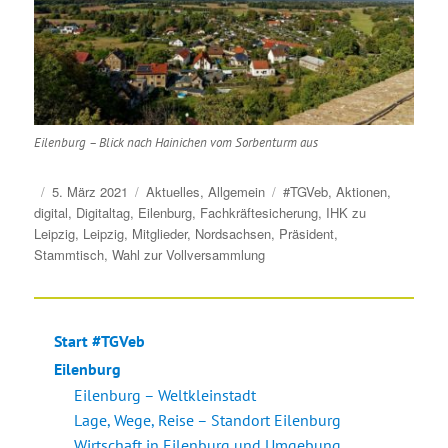
Eilenburg – Blick nach Hainichen vom Sorbenturm aus
Veröffentlicht
Kategorien
Schlagwörter
5. März 2021
Aktuelles
,
Allgemein
#TGVeb
,
Aktionen
,
am
digital
,
Digitaltag
,
Eilenburg
,
Fachkräftesicherung
,
IHK zu
Leipzig
,
Leipzig
,
Mitglieder
,
Nordsachsen
,
Präsident
,
Stammtisch
,
Wahl zur Vollversammlung
Start #TGVeb
Eilenburg
Eilenburg – Weltkleinstadt
Lage, Wege, Reise – Standort Eilenburg
Wirtschaft in Eilenburg und Umgebung