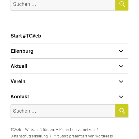
Suche
nach:
Start #TGVeb
Untermen
Eilenburg
anzeigen
Untermen
Aktuell
anzeigen
Untermen
Verein
anzeigen
Untermen
Kontakt
anzeigen
SU
Suche
nach:
TGVeb – Wirtschaft fördern + Menschen vernetzen
Datenschutzerklärung
Mit Stolz präsentiert von WordPress