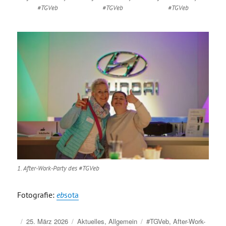
#TGVeb
#TGVeb
#TGVeb
1. After-Work-Party des #TGVeb
Fotografie:
eb
sota
Veröffentlicht
Kategorien
Schlagwörter
25. März 2026
Aktuelles
,
Allgemein
#TGVeb
,
After-Work-