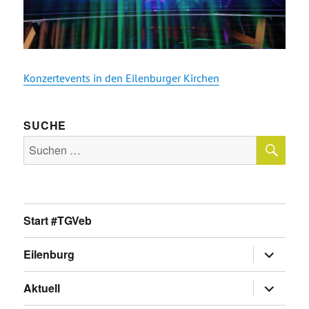
Konzertevents in den Eilenburger Kirchen
SUCHE
SU
Suche
nach:
Start #TGVeb
Untermen
Eilenburg
anzeigen
Untermen
Aktuell
anzeigen