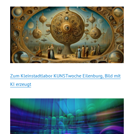
Zum Kleinstadtlabor KUNST
w
oche Eilenburg, Bild mit
KI erzeugt