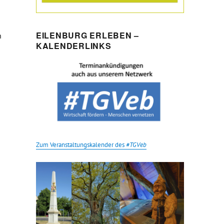
EILENBURG ERLEBEN –
n
KALENDERLINKS
Zum Veranstaltungskalender des
#TGVeb