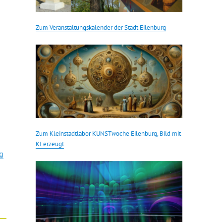
Zum Veranstaltungskalender der Stadt Eilenburg
Zum Kleinstadtlabor KUNST
w
oche Eilenburg, Bild mit
KI erzeugt
rg