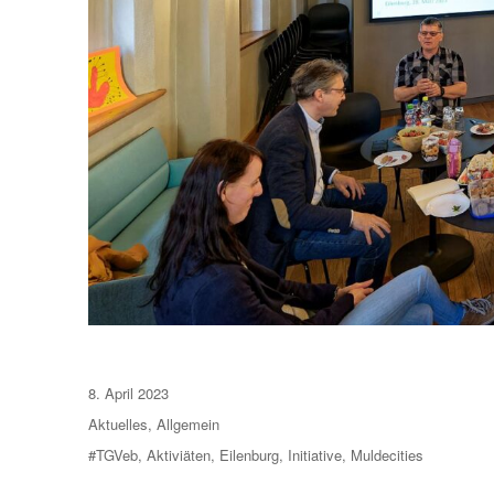
Veröffentlicht
8. April 2023
am
Kategorien
Aktuelles
,
Allgemein
Schlagwörter
#TGVeb
,
Aktiviäten
,
Eilenburg
,
Initiative
,
Muldecities