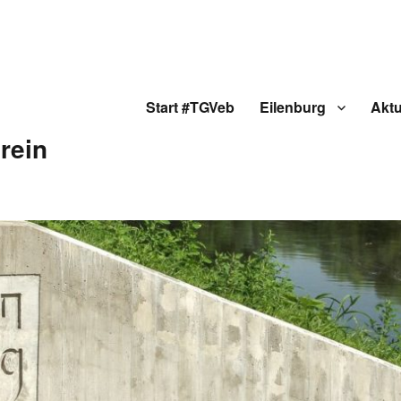
Start #TGVeb
Eilenburg
Aktu
rein